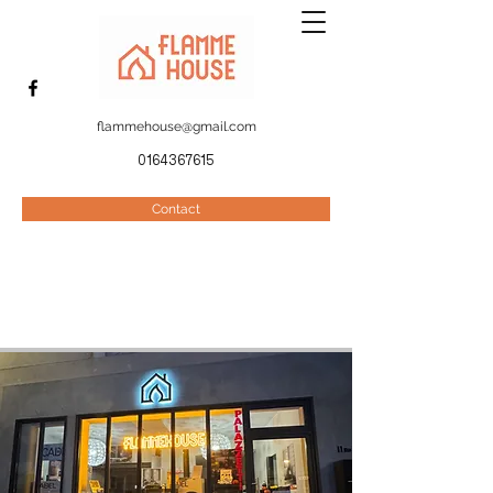
flammehouse@gmail.com
01643676
15
Contact