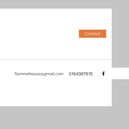
Contact
flammehouse@gmail.com
01643676
15