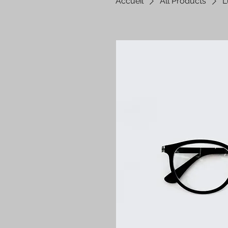
Accueil
All Products
L